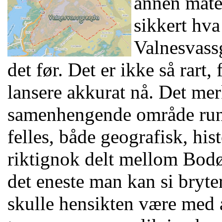
annen måte 
sikkert hva
Valnesvass
det før. Det er ikke så rart,
lansere akkurat nå. Det mer
samenhengende område run
felles, både geografisk, hist
riktignok delt mellom Bodø
det eneste man kan si bry
skulle hensikten være med å